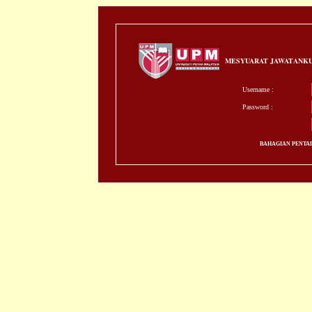
MESYUARAT JAWATANKU
Username :
Password :
BAHAGIAN PENTADB